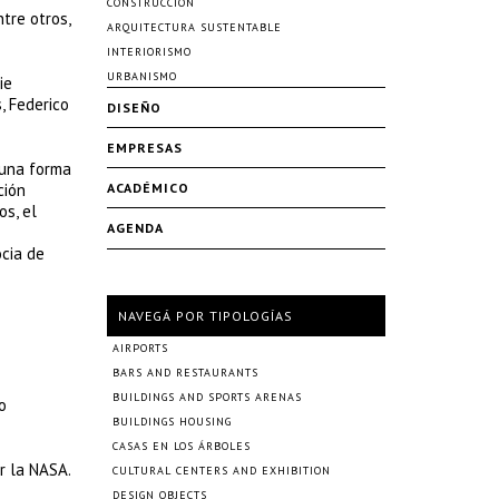
CONSTRUCCIÓN
tre otros,
ARQUITECTURA SUSTENTABLE
INTERIORISMO
URBANISMO
ie
, Federico
DISEÑO
EMPRESAS
 una forma
ción
ACADÉMICO
os, el
AGENDA
ocia de
NAVEGÁ POR TIPOLOGÍAS
AIRPORTS
BARS AND RESTAURANTS
BUILDINGS AND SPORTS ARENAS
o
BUILDINGS HOUSING
CASAS EN LOS ÁRBOLES
r la NASA.
CULTURAL CENTERS AND EXHIBITION
DESIGN OBJECTS