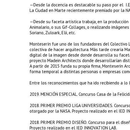
—Desde la docencia es destacable su paso por el I.
La Ciudad en Marte recientemente premiado por la N
—Desde su faceta artística trabaja, en la producció
Animalario, o sus Gif-Collages, o realizando imágene
Soriano, Zuloark, Elii, etc.
Monteserín fue uno de los fundadores del Colectivo 
colectiva de hacer arquitectura. Más tarde crearía 
digital de la imagen desde donde desarrolla su faceta
proyecto Madein Architects donde desarrollarían dist
A partir de 2015 funda su propia firma, Monteserin Ar
forma temporal a distintas personas o empresas com
Entre los reconocimientos que ha ido recibiendo a lo 
​2019. MENCIÓN ESPECIAL. Concurso Casa de la Felici
​2018. PRIMER PREMIO LIGA UNIVERSIDADES. Concurso p
otorgado por la NASA. Proyecto realizado en el IED 
​2018. PRIMER PREMIO DISEÑO. Concurso para el diseñ
Proyecto realizado en el IED INNOVATION LAB.