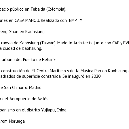
acio público en Tebaida (Colombia).
iciones en CASA MAHOU. Realizado con EMPTY.
 Feng-Shan en Kaohsiung.
 tranvía de Kaohsiung (Taiwán). Made In Architects junto con CAF y 
la ciudad de Kaohsiung.
 urbano del Puerto de Helsinki.
 construcción de El Centro Marítimo y de la Música Pop en Kaohsiung 
drados de superficie construida. Se inauguró en 2020.
e San Chinarro. Madrid.
 del Aeropuerto de Avilés.
nismo en el distrito Yujiapu, China.
trom. Noruega.