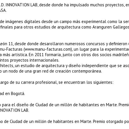
E.D. INNOVATION LAB, desde donde ha impulsado muchos proyectos, en
ASA.
n de imágenes digitales desde un campo más experimental como la ser
s finales para otros estudios de arquitectura como Aranguren Gallegos
León 11, desde donde desarollaron numerosos concursos y definieron
Manu-Facturas (www.manu-facturas.com), un lugar para la experimenta
 más artística. En 2011 formaría, junto con otros dos socios madrileñ
intos proyectos internacionales.
chitects, un estudio de arquitectura y diseño independiente que se as
o un nodo de una gran red de creación contemporánea.
largo de su carrera profesional, se encuentran los siguientes:
dad en Bogotá.
ara el diseño de Ciudad de un millón de habitantes en Marte. Premi
INNOVATION LAB.
o de Ciudad de un millón de habitantes en Marte. Premio otorgado po