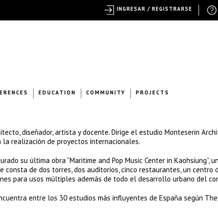
INGRESAR / REGISTRARSE
ERENCES
EDUCATION
COMMUNITY
PROJECTS
ecto, diseñador, artista y docente. Dirige el estudio Monteserin Archi
a la realización de proyectos internacionales.
urado su última obra “Maritime and Pop Music Center in Kaohsiung”, u
 consta de dos torres, dos auditorios, cinco restaurantes, un centro 
ones para usos múltiples además de todo el desarrollo urbano del co
encuentra entre los 30 estudios más influyentes de España según Th