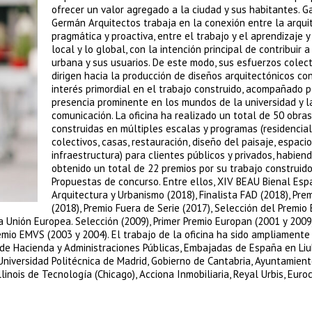
ofrecer un valor agregado a la ciudad y sus habitantes. G
Germán Arquitectos trabaja en la conexión entre la arqui
pragmática y proactiva, entre el trabajo y el aprendizaje y
local y lo global, con la intención principal de contribuir a
urbana y sus usuarios. De este modo, sus esfuerzos colect
dirigen hacia la producción de diseños arquitectónicos co
interés primordial en el trabajo construido, acompañado 
presencia prominente en los mundos de la universidad y l
comunicación. La oficina ha realizado un total de 50 obras
construidas en múltiples escalas y programas (residencia
colectivos, casas, restauración, diseño del paisaje, espaci
infraestructura) para clientes públicos y privados, habien
obtenido un total de 22 premios por su trabajo construido
Propuestas de concurso. Entre ellos, XIV BEAU Bienal Esp
Arquitectura y Urbanismo (2018), Finalista FAD (2018), Pr
(2018), Premio Fuera de Serie (2017), Selección del Premio
a Unión Europea. Selección (2009), Primer Premio Europan (2001 y 2009
emio EMVS (2003 y 2004). El trabajo de la oficina ha sido ampliamente
io de Hacienda y Administraciones Públicas, Embajadas de España en Liu
Universidad Politécnica de Madrid, Gobierno de Cantabria, Ayuntamien
linois de Tecnología (Chicago), Acciona Inmobiliaria, Reyal Urbis, Euroc