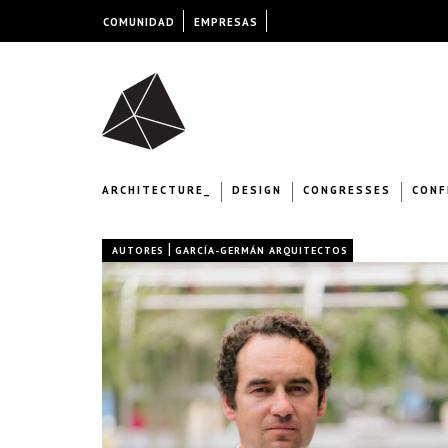
COMUNIDAD
EMPRESAS
ARCHITECTURE_
DESIGN
CONGRESSES
CONF
|
AUTORES
GARCÍA-GERMÁN ARQUITECTOS