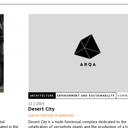
ARCHITECTURE
ENVIRONMENT AND SUSTAINABILITY
ESPAÑ
12.2.2019
Desert City
García-Germán Arquitectos
ial
Desert City is a multi-functional complex dedicated to the
ated in the
celebration of xerophyte plants and the production of a 