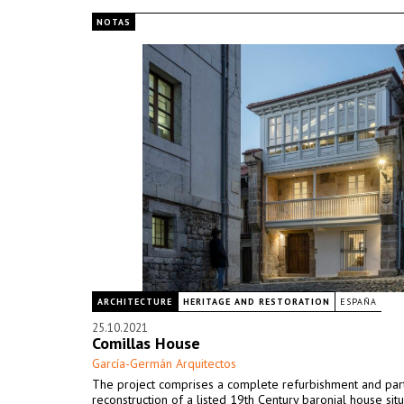
NOTAS
ARCHITECTURE
HERITAGE AND RESTORATION
ESPAÑA
25.10.2021
Comillas House
García-Germán Arquitectos
The project comprises a complete refurbishment and part
reconstruction of a listed 19th Century baronial house situ