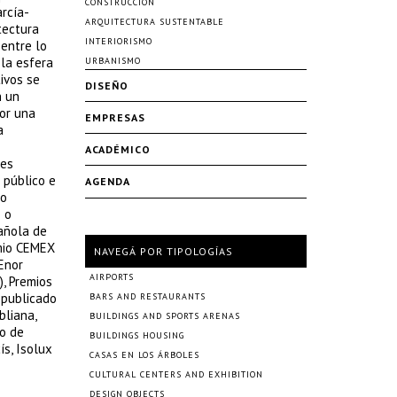
CONSTRUCCIÓN
arcía-
ARQUITECTURA SUSTENTABLE
tectura
INTERIORISMO
 entre lo
 la esfera
URBANISMO
ivos se
DISEÑO
n un
por una
EMPRESAS
a
ACADÉMICO
les
o público e
AGENDA
do
 o
añola de
emio CEMEX
NAVEGÁ POR TIPOLOGÍAS
 Enor
AIRPORTS
), Premios
 publicado
BARS AND RESTAURANTS
bliana,
BUILDINGS AND SPORTS ARENAS
to de
BUILDINGS HOUSING
ís, Isolux
CASAS EN LOS ÁRBOLES
CULTURAL CENTERS AND EXHIBITION
DESIGN OBJECTS