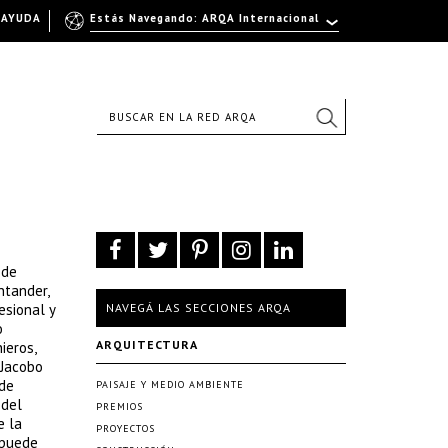
AYUDA
Estás Navegando: ARQA Internacional
 de
ntander,
esional y
NAVEGÁ LAS SECCIONES ARQA
o
ARQUITECTURA
ieros,
 Jacobo
 de
PAISAJE Y MEDIO AMBIENTE
 del
PREMIOS
e la
PROYECTOS
 puede