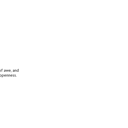
of awe, and
 openness.