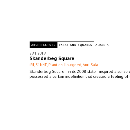
ARCHITECTURE
PARKS AND SQUARES
ALBANIA
29.1.2019
Skanderbeg Square
iRI
51N4E
Plant en Houtgoed
Anri Sala
,
,
,
Skanderbeg Square—in its 2008 state—inspired a sense 
possessed a certain indefinition that created a feeling of