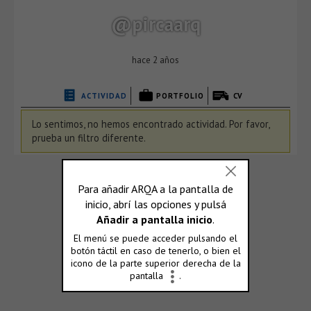
@pircaarq
hace 2 años
ACTIVIDAD
PORTFOLIO
CV
Lo sentimos, no hemos encontrado actividad. Por favor,
prueba un filtro diferente.