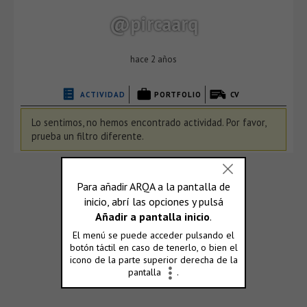
@pircaarq
hace 2 años
ACTIVIDAD
PORTFOLIO
CV
Lo sentimos, no hemos encontrado actividad. Por favor,
prueba un filtro diferente.