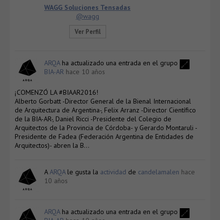
WAGG Soluciones Tensadas
@wagg
Ver Perfil
ARQA
ha actualizado una entrada en el grupo
BIA-AR
hace 10 años
¡COMENZÓ LA #BIAAR2016!
Alberto Gorbatt -Director General de la Bienal Internacional
de Arquitectura de Argentina-, Felix Arranz -Director Científico
de la BIA-AR-, Daniel Ricci -Presidente del Colegio de
Arquitectos de la Provincia de Córdoba- y Gerardo Montaruli -
Presidente de Fadea (Federación Argentina de Entidades de
Arquitectos)- abren la B…
A
ARQA
le gusta la
actividad
de
candelamalen
hace
10 años
ARQA
ha actualizado una entrada en el grupo