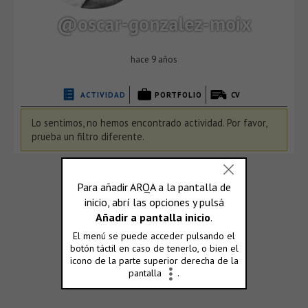
@oscar-gonzalez-moix
hace 9 años
ACTIVIDAD
PORTFOLIO
CV
Lo sentimos, no hemos encontrado actividad. Por favor,
prueba un filtro diferente.