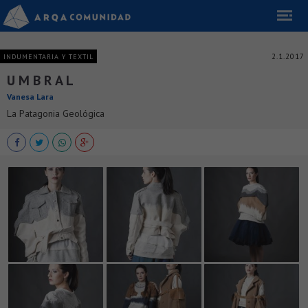
2.1.2017
INDUMENTARIA Y TEXTIL
U M B R A L
Vanesa Lara
La Patagonia Geológica