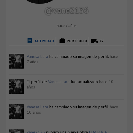
@vane2136
hace 7 años
ACTIVIDAD
PORTFOLIO
CV
Vanesa Lara
ha cambiado su imagen de perfil.
hace
7 años
El perfil de
Vanesa Lara
fue actualizado
hace 10
años
Vanesa Lara
ha cambiado su imagen de perfil.
hace
10 años
vane2136
publicó una nueva obra
U M B R A L