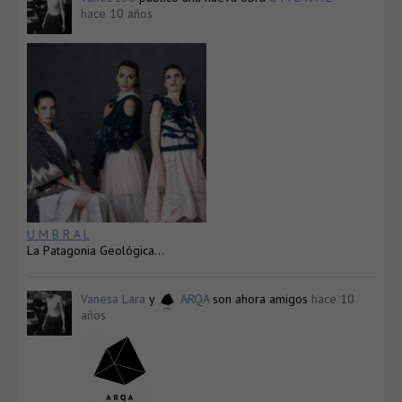
hace 10 años
U M B R A L
La Patagonia Geológica…
Vanesa Lara
y
ARQA
son ahora amigos
hace 10
años