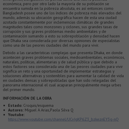
económica, pero por otro lado la mayoría de su población se
encuentra sumida en la pobreza absoluta, es así entonces como
Bangladesh posee uno de los índices de pobreza más elevados del
mundo, además su ubicación geográfica hacen de esta una ciudad
azotada constantemente por inclemencias climáticas de grandes
magnitudes tales como monzones y ciclones, sus grandes tasas de
corrupción y sus graves problemas medio ambientales y de
contaminación sumando a esto su sobrepoblación y densidad hacen
que Dhaka sea considerada por diversas opiniones de especialistas
como una de las peores ciudades del mundo para vivir.
Debido a las características complejas que presenta Dhaka, en donde
acontecen graves problemas sociales, medioambientales, económicos,
naturales, políticas, alimentarias y de salud pública y que debido a
estos factores sea considerada una de las peores ciudades para vivir
significa un reto y una oportunidad de implementar estrategias y
soluciones alternativas y sostenibles para aumentar la calidad de vida
en ciudades densas y sobrepobladas que han sido relegadas del
panorama internacional el cual acaparan principalmente mega urbes
del primer mundo.
INFORMACIÓN DE LA OBRA
Estado:
Croquis/esquema
Autores:
Miguel A Arias,Paola Silva Q
Youtube:
https://www.youtube.com/channel/UCvIgKP6Z3_bzkeznEY3g-nQ