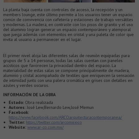
La planta baja cuenta con controles de acceso, la recepción y un
members lounge, este último permite a los usuarios tener un espacio
común de convivencia con cafetería y estaciones de trabajo versátiles
y modernas. La madera, en contraste con los pisos de granito y el uso
del aluminio logran generar un espacio contemporáneo y atemporal
que juega además con elementos en cristal y una paleta de color que
invita al usuario a permanecer en el lugar.
El primer nivel aloja las diferentes salas de reunión equipadas para
grupos de 5 a 14 personas, todas las salas cuentan con paneles
acústicos que favorecen la privacidad dentro del espacio. La
materialidad de estas salas se compone principalmente de madera,
aluminio y cristal acompañado de textiles que enriquecen la sensación
de intimidad junto con una palera cromática en grises con detalles en
azules y verdes oscuros.
INFORMACIÓN DE LA OBRA
Estado:
Obra realizada
Autores:
José Lew,Bernardo Lew,José Memun
Facebook:
https://www.facebook.com/ARCOarquitecturacontemporanea/
Twitter:
https://twitter.com/arcomexico
Website:
www.ar-co.com.mx/