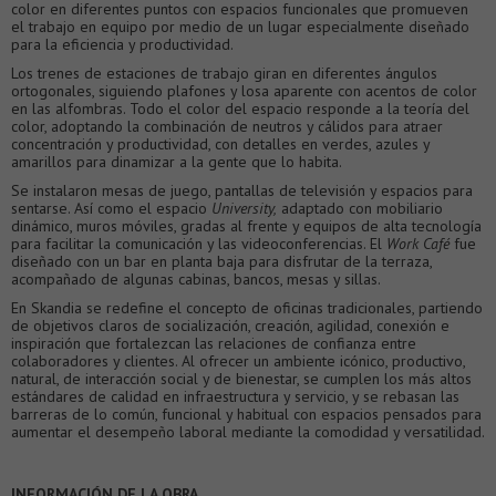
color en diferentes puntos con espacios funcionales que promueven
el trabajo en equipo por medio de un lugar especialmente diseñado
para la eficiencia y productividad.
Los trenes de estaciones de trabajo giran en diferentes ángulos
ortogonales, siguiendo plafones y losa aparente con acentos de color
en las alfombras. Todo el color del espacio responde a la teoría del
color, adoptando la combinación de neutros y cálidos para atraer
concentración y productividad, con detalles en verdes, azules y
amarillos para dinamizar a la gente que lo habita.
Se instalaron mesas de juego, pantallas de televisión y espacios para
sentarse. Así como el espacio
University,
adaptado con mobiliario
dinámico, muros móviles, gradas al frente y equipos de alta tecnología
para facilitar la comunicación y las videoconferencias. El
W
ork
Caf
é
fue
diseñado con un bar en planta baja para disfrutar de la terraza,
acompañado de algunas cabinas, bancos, mesas y sillas.
En Skandia se redefine el concepto de oficinas tradicionales, partiendo
de objetivos claros de socialización, creación, agilidad, conexión e
inspiración que fortalezcan las relaciones de confianza entre
colaboradores y clientes. Al ofrecer un ambiente icónico, productivo,
natural, de interacción social y de bienestar, se cumplen los más altos
estándares de calidad en infraestructura y servicio, y se rebasan las
barreras de lo común, funcional y habitual con espacios pensados para
aumentar el desempeño laboral mediante la comodidad y versatilidad.
INFORMACIÓN DE LA OBRA