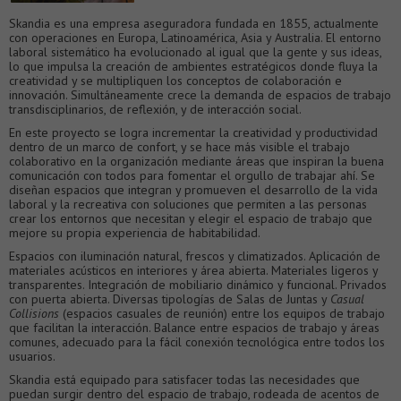
Skandia es una empresa aseguradora fundada en 1855, actualmente
con operaciones en Europa, Latinoamérica, Asia y Australia. El entorno
laboral sistemático ha evolucionado al igual que la gente y sus ideas,
lo que impulsa la creación de ambientes estratégicos donde fluya la
creatividad y se multipliquen los conceptos de colaboración e
innovación. Simultáneamente crece la demanda de espacios de trabajo
transdisciplinarios, de reflexión, y de interacción social.
En este proyecto se logra incrementar la creatividad y productividad
dentro de un marco de confort, y se hace más visible el trabajo
colaborativo en la organización mediante áreas que inspiran la buena
comunicación con todos para fomentar el orgullo de trabajar ahí. Se
diseñan espacios que integran y promueven el desarrollo de la vida
laboral y la recreativa con soluciones que permiten a las personas
crear los entornos que necesitan y elegir el espacio de trabajo que
mejore su propia experiencia de habitabilidad.
Espacios con iluminación natural, frescos y climatizados. Aplicación de
materiales acústicos en interiores y área abierta. Materiales ligeros y
transparentes. Integración de mobiliario dinámico y funcional. Privados
con puerta abierta. Diversas tipologías de Salas de Juntas y
C
asual
Collisions
(espacios casuales de reunión) entre los equipos de trabajo
que facilitan la interacción. Balance entre espacios de trabajo y áreas
comunes, adecuado para la fácil conexión tecnológica entre todos los
usuarios.
Skandia está equipado para satisfacer todas las necesidades que
puedan surgir dentro del espacio de trabajo, rodeada de acentos de