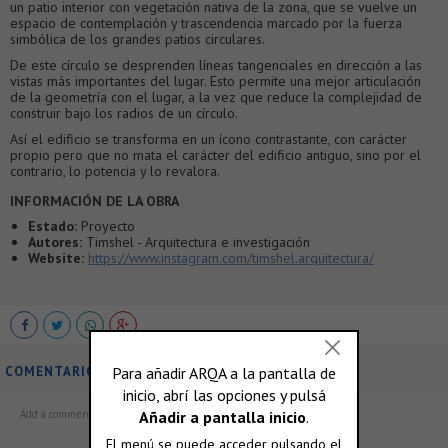
un patio interior con vegetación nativa de la zona, que se vuelve un
espacio de contemplación y trascendencia marcado por la fuerza
simbólica de los grandes patios circulares.
De este círculo se desprenden líneas tangenciales en dirección a las
vistas más importantes del lugar. Esto permite una mejor articulación
de la geometría con el lugar, a la vez que reduce la complejidad de
construir bajo los radios de un círculo.
Así el edificio se transforma en un ícono contrastante, con carácter
propio pero que no mata el carácter del edificio antiguo, sino por el
contrario, lo potencia y lo revalora.
INFORMACIÓN DE LA OBRA
Estado:
Proyecto
Autores:
Timshel - Arquitectura e investigación
Website:
https://www.instagram.com/timshel.arquitectura/
COMENTARIOS