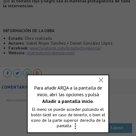
que
el terrazo rojo y negro sea el material protagonista de toda
la intervención
.
INFORMACIÓN DE LA OBRA
Estado:
Obra realizada
Autores:
Isabel Roger Sánchez,+ Daniel González López
Facebook:
www.facebook.com/Arquitectovalencia/
Website:
dgarquitectovalencia.com/
COMENTARIOS
ó accedé con