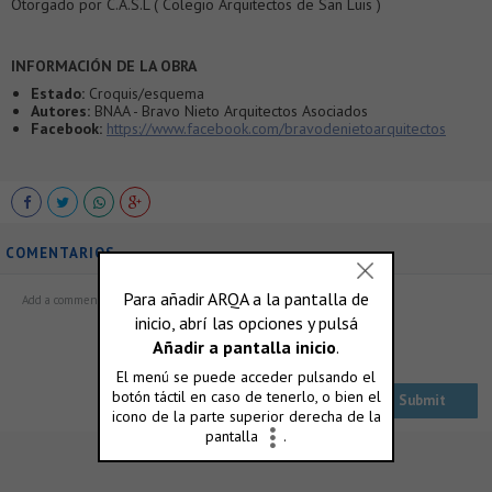
Otorgado por C.A.S.L ( Colegio Arquitectos de San Luis )
INFORMACIÓN DE LA OBRA
Estado:
Croquis/esquema
Autores:
BNAA - Bravo Nieto Arquitectos Asociados
Facebook:
https://www.facebook.com/bravodenietoarquitectos
COMENTARIOS
ó accedé con