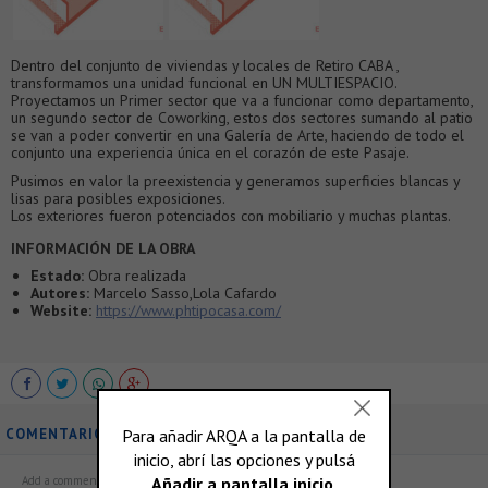
Dentro del conjunto de viviendas y locales de Retiro CABA ,
transformamos una unidad funcional en UN MULTIESPACIO.
Proyectamos un Primer sector que va a funcionar como departamento,
un segundo sector de Coworking, estos dos sectores sumando al patio
se van a poder convertir en una Galería de Arte, haciendo de todo el
conjunto una experiencia única en el corazón de este Pasaje.
Pusimos en valor la preexistencia y generamos superficies blancas y
lisas para posibles exposiciones.
Los exteriores fueron potenciados con mobiliario y muchas plantas.
INFORMACIÓN DE LA OBRA
Estado:
Obra realizada
Autores:
Marcelo Sasso,Lola Cafardo
Website:
https://www.phtipocasa.com/
COMENTARIOS