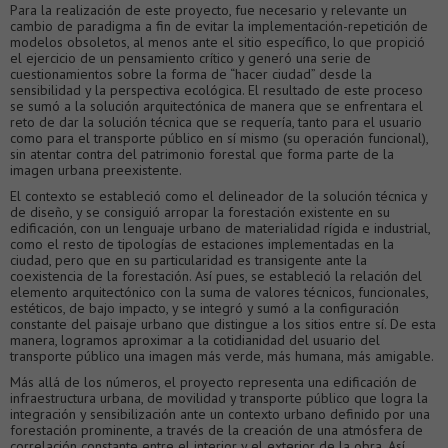
Para la realización de este proyecto, fue necesario y relevante un
cambio de paradigma a fin de evitar la implementación-repetición de
modelos obsoletos, al menos ante el sitio específico, lo que propició
el ejercicio de un pensamiento crítico y generó una serie de
cuestionamientos sobre la forma de “hacer ciudad” desde la
sensibilidad y la perspectiva ecológica. El resultado de este proceso
se sumó a la solución arquitectónica de manera que se enfrentara el
reto de dar la solución técnica que se requería, tanto para el usuario
como para el transporte público en sí mismo (su operación funcional),
sin atentar contra del patrimonio forestal que forma parte de la
imagen urbana preexistente.
El contexto se estableció como el delineador de la solución técnica y
de diseño, y se consiguió arropar la forestación existente en su
edificación, con un lenguaje urbano de materialidad rígida e industrial,
como el resto de tipologías de estaciones implementadas en la
ciudad, pero que en su particularidad es transigente ante la
coexistencia de la forestación. Así pues, se estableció la relación del
elemento arquitectónico con la suma de valores técnicos, funcionales,
estéticos, de bajo impacto, y se integró y sumó a la configuración
constante del paisaje urbano que distingue a los sitios entre sí. De esta
manera, logramos aproximar a la cotidianidad del usuario del
transporte público una imagen más verde, más humana, más amigable.
Más allá de los números, el proyecto representa una edificación de
infraestructura urbana, de movilidad y transporte público que logra la
integración y sensibilización ante un contexto urbano definido por una
forestación prominente, a través de la creación de una atmósfera de
correlación constante entre el interior y el exterior de la obra. Así