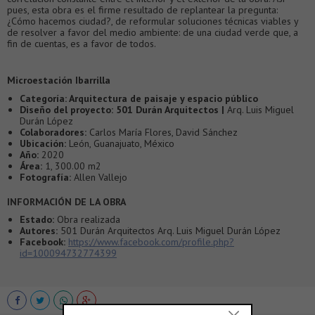
pues, esta obra es el firme resultado de replantear la pregunta:
¿Cómo hacemos ciudad?, de reformular soluciones técnicas viables y
de resolver a favor del medio ambiente: de una ciudad verde que, a
fin de cuentas, es a favor de todos.
Microestación Ibarrilla
Categoría:
Arquitectura de paisaje y espacio público
Diseño del proyecto:
501 Durán Arquitectos |
Arq. Luis Miguel
Durán López
Colaboradores:
Carlos María Flores, David Sánchez
Ubicación:
León, Guanajuato, México
Año:
2020
Área:
1, 300.00 m2
Fotografía:
Allen Vallejo
INFORMACIÓN DE LA OBRA
Estado:
Obra realizada
Autores:
501 Durán Arquitectos Arq. Luis Miguel Durán López
Facebook:
https://www.facebook.com/profile.php?
id=100094732774399