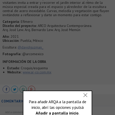
visitantes invita a entrar y recorrer el jardín interior al ritmo de la
música especial creada para el espacio y alrededor de la escultura
central de acero inoxidable. Curvas, melodía y vegetación que fluyen
invitándote a reflexionar y darte un momento para estar contigo.
Categoría:
Efímero
Diseño del proyecto:
ARCO Arquitectura Contemporánea.
Arq. José Lew. Arq. Bernardo Lew. Arq. José Memún
Año:
2021
Ubicación:
Puebla, Méxco
Escultura:
@davidguzman_
Fotografía:
@arcomexico
INFORMACIÓN DE LA OBRA
Estado:
Croquis/esquema
Website:
www.ar-co.com.mx
COMENTARIOS