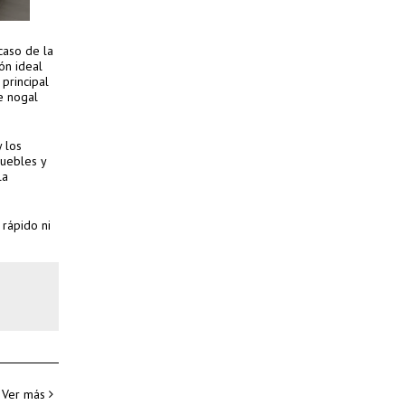
caso de la
ón ideal
 principal
e nogal
 los
muebles y
la
rápido ni
Ver más