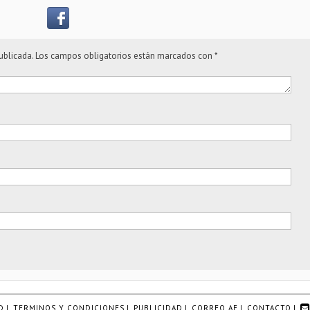
ublicada.
Los campos obligatorios están marcados con
*
D
|
TERMINOS Y CONDICIONES
|
PUBLICIDAD
|
CORREO AE
|
CONTACTO
|