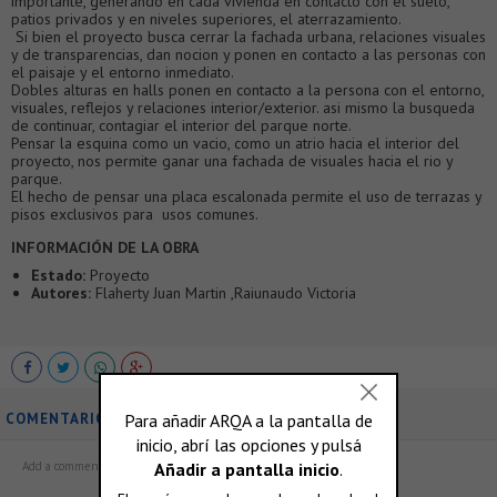
importante, generando en cada vivienda en contacto con el suelo,
patios privados y en niveles superiores, el aterrazamiento.
Si bien el proyecto busca cerrar la fachada urbana, relaciones visuales
y de transparencias, dan nocion y ponen en contacto a las personas con
el paisaje y el entorno inmediato.
Dobles alturas en halls ponen en contacto a la persona con el entorno,
visuales, reflejos y relaciones interior/exterior. asi mismo la busqueda
de continuar, contagiar el interior del parque norte.
Pensar la esquina como un vacio, como un atrio hacia el interior del
proyecto, nos permite ganar una fachada de visuales hacia el rio y
parque.
El hecho de pensar una placa escalonada permite el uso de terrazas y
pisos exclusivos para usos comunes.
INFORMACIÓN DE LA OBRA
Estado:
Proyecto
Autores:
Flaherty Juan Martin ,Raiunaudo Victoria
COMENTARIOS