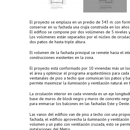
El proyecto se emplaza en un predio de 343 m. con forma 
conservar en su fachada una crujía construida en los años 
El edificio se compone por dos volúmenes de 5 niveles y 
Los volúmenes están separados por el núcleo de circulac
dos patios de hasta triple altura.
El volumen de la fachada principal se remete hacia el int
construcciones existentes en la zona.
El proyecto está conformado por 10 viviendas más un loca
el área y optimizar el programa arquitectónico para cada v
ventanales de piso a techo que comunican los patios y ba
permite maximizar la iluminación y ventilación natural en 
La circulación interior en cada vivienda es un eje longitud
base de muros de block negro y muros de concreto negro e
para enmarcar los balcones en las fachadas Este y Oeste.
Las vanos del edificio van de piso a techo con una propo
fachada, el edificio aprovecha la iluminación y ventilaci
volumen y un patio con ventilación cruzada, esto se permi
instalaciones del Metro.