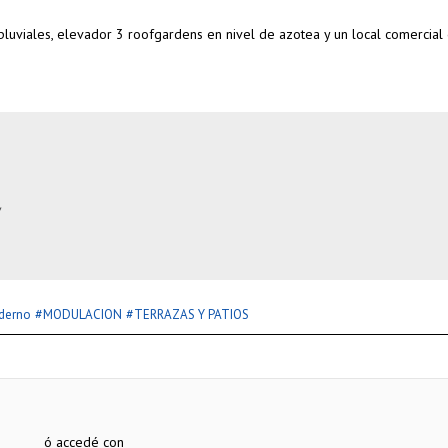
pluviales, elevador 3 roofgardens en nivel de azotea y un local comercial
/
#
#
derno
MODULACION
TERRAZAS Y PATIOS
ó accedé con