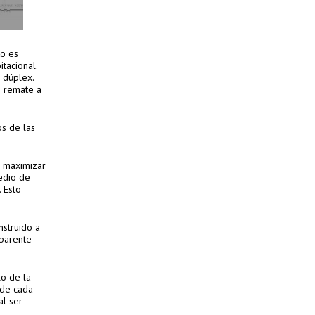
to es
tacional.
 dúplex.
n remate a
os de las
a maximizar
medio de
 Esto
nstruido a
aparente
lo de la
 de cada
al ser