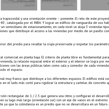
trapezoidal y una orientación oriente – poniente. El reto de este proyec
40´, catalogada por el INBA. Y lograr un edificio de vanguardia de uso habi
un semisótano de estacionamiento, en cada nivel se aloja 3 viviendas tipo
iones que distribuye el acceso a las viviendas por medio de un pasillo co
erior del predio para resaltar la crujía preservada y respetar los parámetr
l comercial en planta baja. El criterio de planta libre es fundamental par
ivienda, la relación espacial entre el exterior y el interior se logra por 
lcones con las áreas públicas tales como sala y comedor de cada vivienda.
todo el espacio.
inal muy franco que distribuye a los diferentes espacios. El edificio está co
n el lado más cortó para rigidizar la estructura y cartelas de concreto 
rción rectangular de 1 / 2.5 que genera una ritmo y configuran el desarrol
ón en su lago más largo (orientación sur) con un eje de vanos en el extremo
te ya que la colindancia es un predio que no se desarrollara en un futuro 