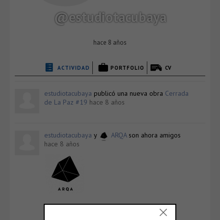
@estudiotacubaya
hace 8 años
ACTIVIDAD
PORTFOLIO
CV
estudiotacubaya
publicó una nueva obra
Cerrada
de La Paz #19
hace 8 años
estudiotacubaya
y
ARQA
son ahora amigos
hace 8 años
ARQA
@arqa