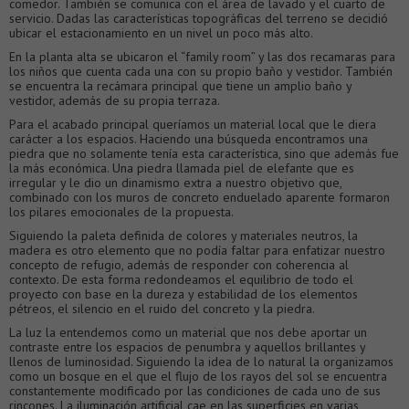
comedor. También se comunica con el área de lavado y el cuarto de
servicio. Dadas las características topográficas del terreno se decidió
ubicar el estacionamiento en un nivel un poco más alto.
En la planta alta se ubicaron el “family room” y las dos recamaras para
los niños que cuenta cada una con su propio baño y vestidor. También
se encuentra la recámara principal que tiene un amplio baño y
vestidor, además de su propia terraza.
Para el acabado principal queríamos un material local que le diera
carácter a los espacios. Haciendo una búsqueda encontramos una
piedra que no solamente tenía esta característica, sino que además fue
la más económica. Una piedra llamada piel de elefante que es
irregular y le dio un dinamismo extra a nuestro objetivo que,
combinado con los muros de concreto enduelado aparente formaron
los pilares emocionales de la propuesta.
Siguiendo la paleta definida de colores y materiales neutros, la
madera es otro elemento que no podía faltar para enfatizar nuestro
concepto de refugio, además de responder con coherencia al
contexto. De esta forma redondeamos el equilibrio de todo el
proyecto con base en la dureza y estabilidad de los elementos
pétreos, el silencio en el ruido del concreto y la piedra.
La luz la entendemos como un material que nos debe aportar un
contraste entre los espacios de penumbra y aquellos brillantes y
llenos de luminosidad. Siguiendo la idea de lo natural la organizamos
como un bosque en el que el flujo de los rayos del sol se encuentra
constantemente modificado por las condiciones de cada uno de sus
rincones. La iluminación artificial cae en las superficies en varias