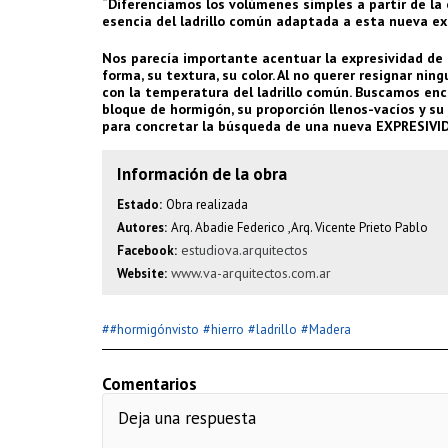
“Diferenciamos los volúmenes simples a partir de la e
esencia del ladrillo común adaptada a esta nueva ex
Nos parecía importante acentuar la expresividad de l
forma, su textura, su color. Al no querer resignar ni
con la temperatura del ladrillo común. Buscamos encaj
bloque de hormigón, su proporción llenos-vacíos y su
para concretar la búsqueda de una nueva EXPRESIVID
Información de la obra
Estado:
Obra realizada
Autores:
Arq. Abadie Federico ,Arq. Vicente Prieto Pablo
estudiova.arquitectos
Facebook:
www.va-arquitectos.com.ar
Website:
#
#
#
#
#hormigónvisto
hierro
ladrillo
Madera
Comentarios
Deja una respuesta