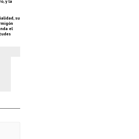
o, y la
alidad, su
ormigón
inda el
rtudes