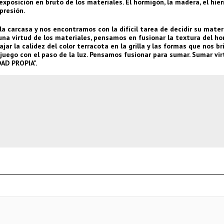
xposición en bruto de los materiales. El hormigón, la madera, el hierr
presión.
a carcasa y nos encontramos con la difícil tarea de decidir su materi
nguna virtud de los materiales, pensamos en fusionar la textura del h
ar la calidez del color terracota en la grilla y las formas que nos br
 juego con el paso de la luz. Pensamos fusionar para sumar. Sumar vi
AD PROPIA”.