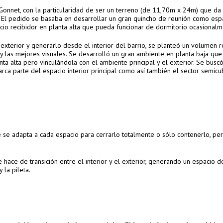
Gonnet, con la particularidad de ser un terreno (de 11,70m x 24m) que da
do. El pedido se basaba en desarrollar un gran quincho de reunión como esp
cio recibidor en planta alta que pueda funcionar de dormitorio ocasionalm
 exterior y generarlo desde el interior del barrio, se planteó un volumen r
n y las mejores visuales. Se desarrolló un gran ambiente en planta baja qu
nta alta pero vinculándola con el ambiente principal y el exterior. Se busc
rca parte del espacio interior principal como así también el sector semicu
 se adapta a cada espacio para cerrarlo totalmente o sólo contenerlo, pe
 hace de transición entre el interior y el exterior, generando un espacio d
 la pileta.