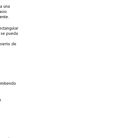
 a una
acio
ente.
ectangular
e se pueda
ó
bierto de
rmitiendo
e