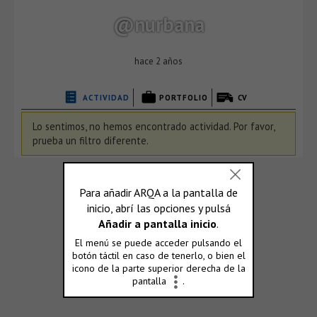
@nurbana
hace 2 años
ACTIVIDAD
PORTFOLIO
CV
Lo sentimos, no hemos encontrado actividad. Por favor,
prueba un filtro diferente.