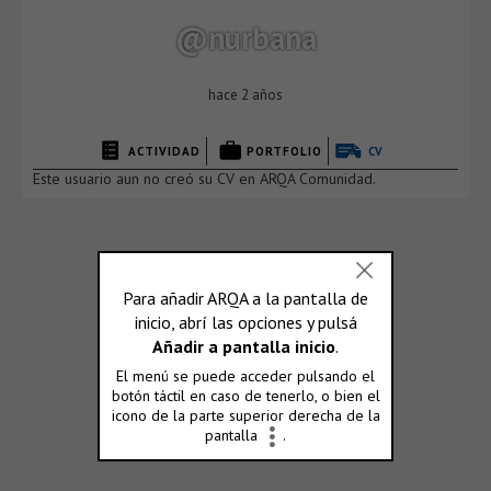
@nurbana
hace 2 años
ACTIVIDAD
PORTFOLIO
CV
Este usuario aun no creó su CV en ARQA Comunidad.