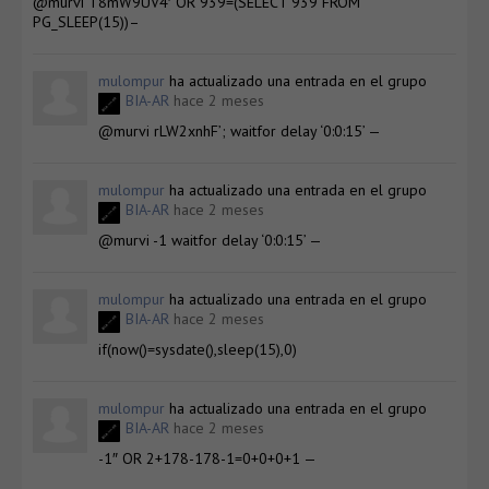
@murvi T8mW9UV4′ OR 939=(SELECT 939 FROM
PG_SLEEP(15))–
mulompur
ha actualizado una entrada en el grupo
BIA-AR
hace 2 meses
@murvi rLW2xnhF’; waitfor delay ‘0:0:15’ —
mulompur
ha actualizado una entrada en el grupo
BIA-AR
hace 2 meses
@murvi -1 waitfor delay ‘0:0:15’ —
mulompur
ha actualizado una entrada en el grupo
BIA-AR
hace 2 meses
if(now()=sysdate(),sleep(15),0)
mulompur
ha actualizado una entrada en el grupo
BIA-AR
hace 2 meses
-1″ OR 2+178-178-1=0+0+0+1 —