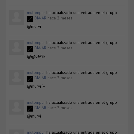
mulompur
ha actualizado una entrada en el grupo
BIA-AR
hace 2 meses
@murvi
mulompur
ha actualizado una entrada en el grupo
BIA-AR
hace 2 meses
@@oJAYk
mulompur
ha actualizado una entrada en el grupo
BIA-AR
hace 2 meses
@murvi ‘»
mulompur
ha actualizado una entrada en el grupo
BIA-AR
hace 2 meses
@murvi
mulompur
ha actualizado una entrada en el grupo