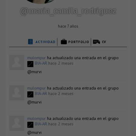
@maria_camila_rodriguez
hace 7 años
ACTIVIDAD
PORTFOLIO
CV
mulompur
ha actualizado una entrada en el grupo
BIA-AR
hace 2 meses
@murvi
mulompur
ha actualizado una entrada en el grupo
BIA-AR
hace 2 meses
@murvi
mulompur
ha actualizado una entrada en el grupo
BIA-AR
hace 2 meses
@murvi