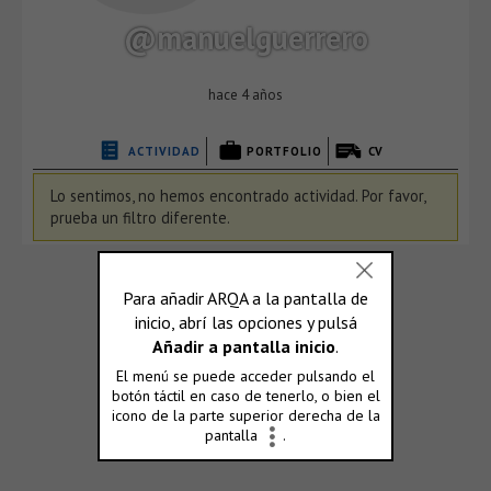
@manuelguerrero
hace 4 años
ACTIVIDAD
PORTFOLIO
CV
Lo sentimos, no hemos encontrado actividad. Por favor,
prueba un filtro diferente.