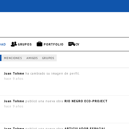
DAD
GRUPOS
PORTFOLIO
CV
MENCIONES
AMIGOS
GRUPOS
Juan Tohme
ha cambiado su imagen de perfil.
hace 9 años
Juan Tohme
publicó una nueva obra
RIO NEGRO ECO-PROJECT
hace 9 años
Juan Tohme
publicó una nueva obra
ARTICULADOR ESPACIAL