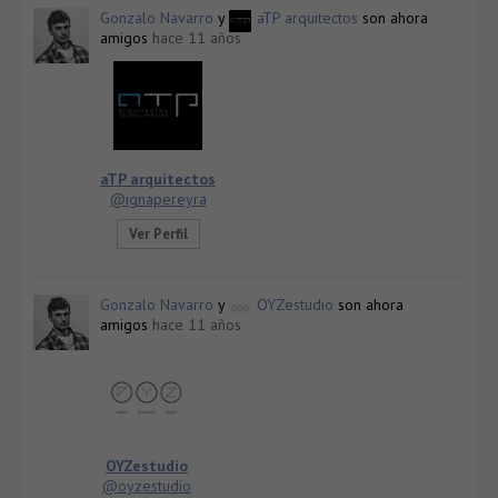
Gonzalo Navarro
y
aTP arquitectos
son ahora
amigos
hace 11 años
aTP arquitectos
@ignapereyra
Ver Perfil
Gonzalo Navarro
y
OYZestudio
son ahora
amigos
hace 11 años
OYZestudio
@oyzestudio