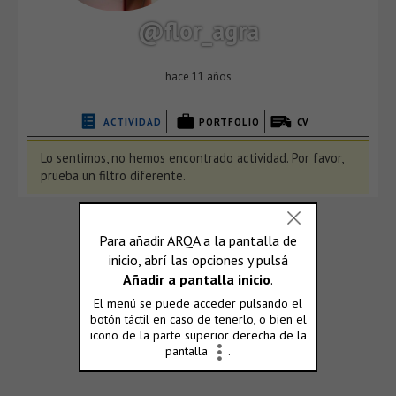
@flor_agra
hace 11 años
ACTIVIDAD
PORTFOLIO
CV
Lo sentimos, no hemos encontrado actividad. Por favor,
prueba un filtro diferente.