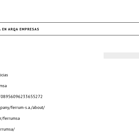
A EN ARQA EMPRESAS
icias
umsa
14708956096233655272
pany/ferrum-s.a./about/
r/ferrumsa
errumsa/