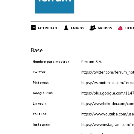
ACTIVIDAD
AMIGOS
GRUPOS
FICH
Base
Ferrum S.A.
Nombre para mostrar
https://twitter.com/ferrum_not
Twitter
https://es.pinterest.com/ferr
Pinterest
https://plus.google.com/1
Google Plus
https://www.linkedin.com/com
LinkedIn
https://www.youtube.com/use
Youtube
https://www.instagram.com/f
Instagram