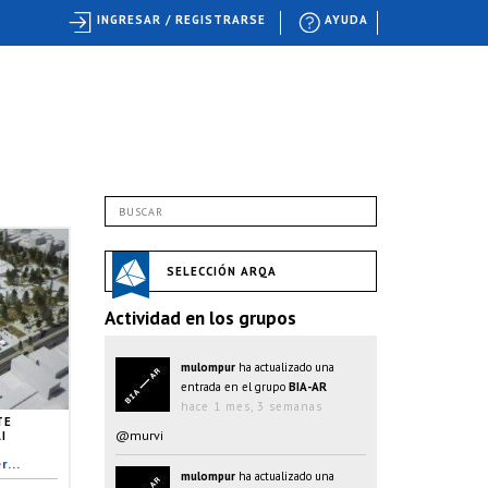
INGRESAR / REGISTRARSE
AYUDA
SELECCIÓN ARQA
Actividad en los grupos
mulompur
ha actualizado una
entrada en el grupo
BIA-AR
hace 1 mes, 3 semanas
TE
@murvi
I
...
mulompur
ha actualizado una