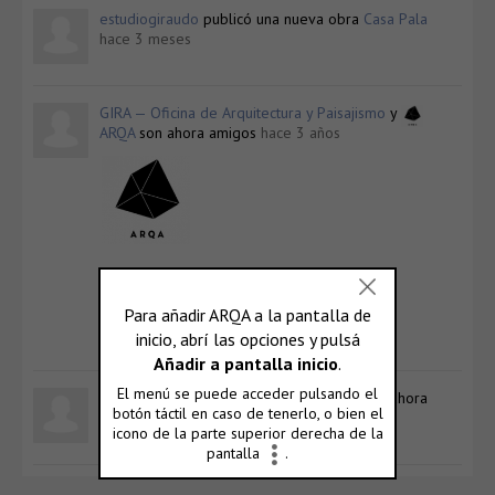
estudiogiraudo
publicó una nueva obra
Casa Pala
hace 3 meses
GIRA — Oficina de Arquitectura y Paisajismo
y
ARQA
son ahora amigos
hace 3 años
ARQA
@arqa
Ver Perfil
GIRA — Oficina de Arquitectura y Paisajismo
ahora
es un usuario registrado
hace 3 años