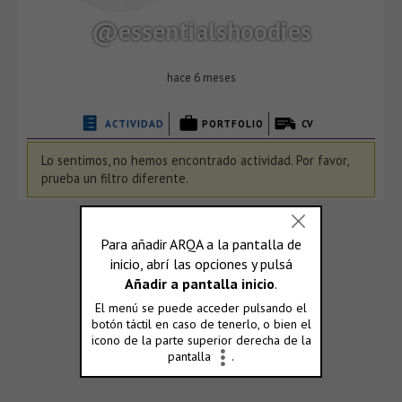
@essentialshoodies
hace 6 meses
ACTIVIDAD
PORTFOLIO
CV
Lo sentimos, no hemos encontrado actividad. Por favor,
prueba un filtro diferente.