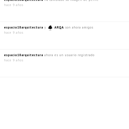
hace 9 años
espacio18arquitectura
y
ARQA
son ahora amigos
hace 9 años
espacio18arquitectura
ahora es un usuario registrado
hace 9 años