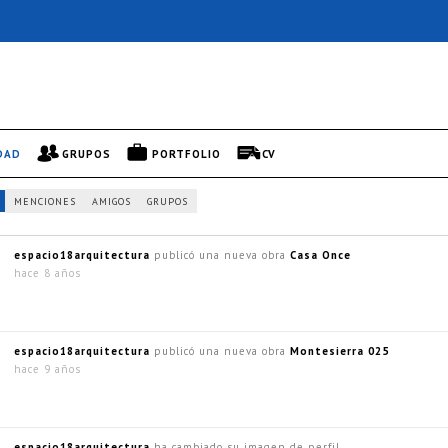
DAD
GRUPOS
PORTFOLIO
CV
MENCIONES
AMIGOS
GRUPOS
espacio18arquitectura
publicó una nueva obra
Casa Once
hace 8 años
espacio18arquitectura
publicó una nueva obra
Montesierra 025
hace 9 años
espacio18arquitectura
ha cambiado su imagen de perfil.