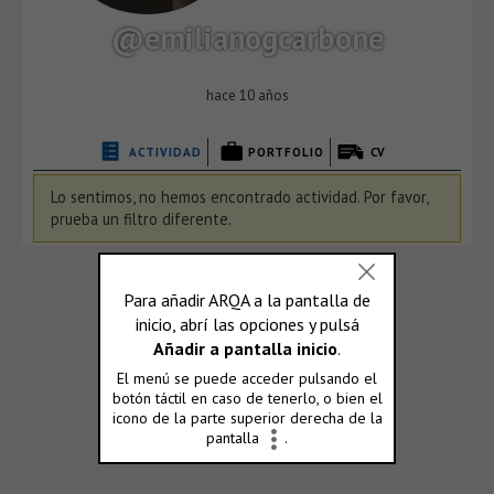
@emilianogcarbone
hace 10 años
ACTIVIDAD
PORTFOLIO
CV
Lo sentimos, no hemos encontrado actividad. Por favor,
prueba un filtro diferente.