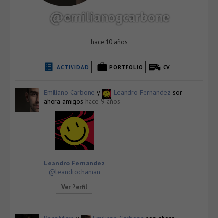
@emilianogcarbone
hace 10 años
ACTIVIDAD
PORTFOLIO
CV
Emiliano Carbone
y
Leandro Fernandez
son
ahora amigos
hace 9 años
Leandro Fernandez
@leandrochaman
Ver Perfil
RodriMirra
y
Emiliano Carbone
son ahora