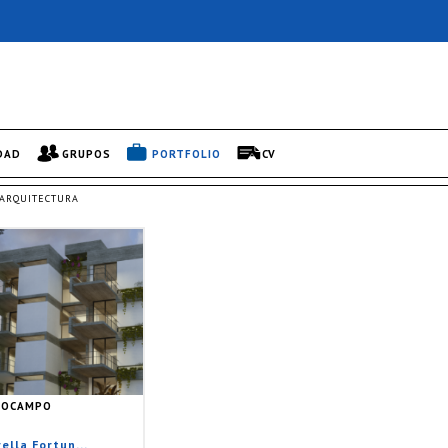
DAD
GRUPOS
PORTFOLIO
CV
ARQUITECTURA
O OCAMPO
rella Fortun...