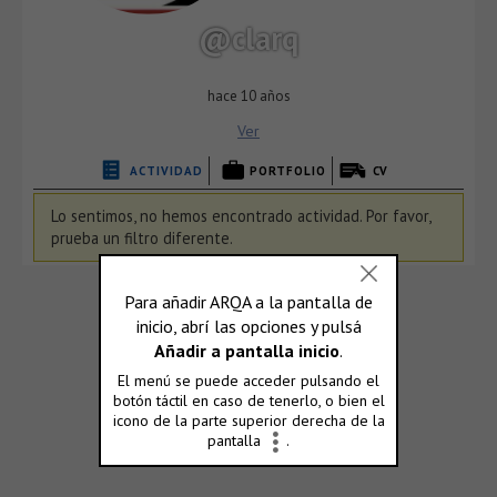
@clarq
hace 10 años
Ver
ACTIVIDAD
PORTFOLIO
CV
Lo sentimos, no hemos encontrado actividad. Por favor,
prueba un filtro diferente.