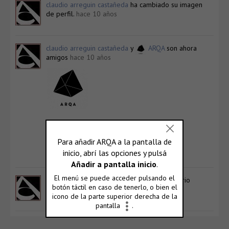
claudio arreguin castañeda
ha cambiado su imagen
de perfil.
hace 10 años
claudio arreguin castañeda
y
ARQA
son ahora
amigos
hace 10 años
ARQA
@arqa
Ver Perfil
claudio arreguin castañeda
ahora es un usuario
registrado
hace 10 años