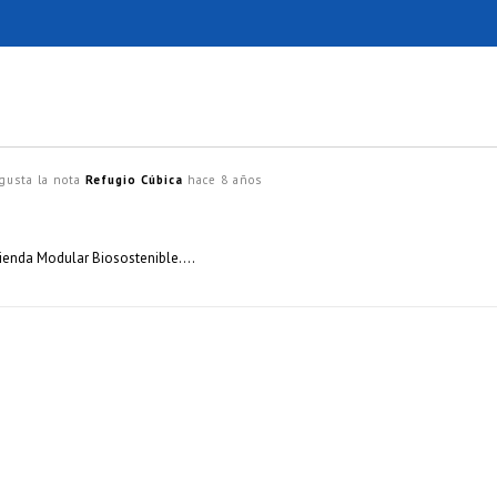
gusta la nota
Refugio Cúbica
hace 8 años
vienda Modular Biosostenible….