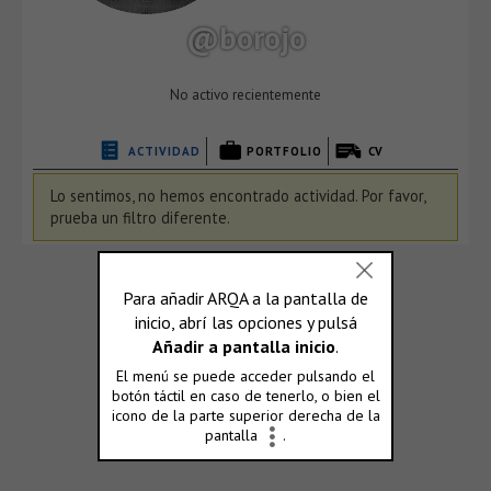
@borojo
No activo recientemente
ACTIVIDAD
PORTFOLIO
CV
Lo sentimos, no hemos encontrado actividad. Por favor,
prueba un filtro diferente.