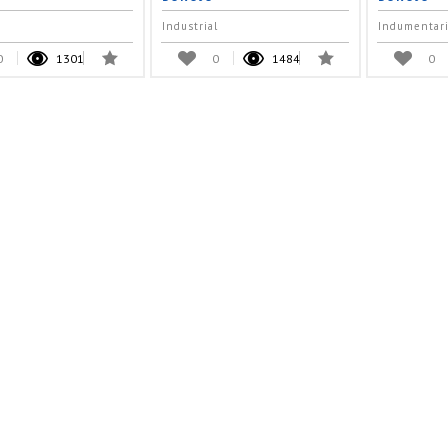
Industrial
Indumentari
0
1301
0
1484
0