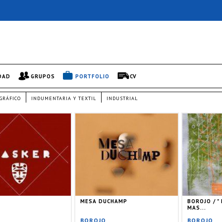
DAD
GRUPOS
PORTFOLIO
CV
GRÁFICO
INDUMENTARIA Y TEXTIL
INDUSTRIAL
MESA DUCHAMP
BOROJO / "
MAS...
BOROJO
BOROJO