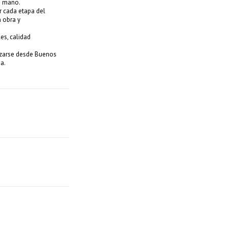
n mano.
r cada etapa del
n obra y
es, calidad
izarse desde Buenos
a.