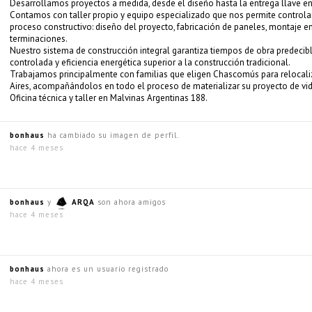
Desarrollamos proyectos a medida, desde el diseño hasta la entrega llave e
Contamos con taller propio y equipo especializado que nos permite controla
proceso constructivo: diseño del proyecto, fabricación de paneles, montaje e
terminaciones.
Nuestro sistema de construcción integral garantiza tiempos de obra predecibl
controlada y eficiencia energética superior a la construcción tradicional.
Trabajamos principalmente con familias que eligen Chascomús para relocal
Aires, acompañándolos en todo el proceso de materializar su proyecto de vid
Oficina técnica y taller en Malvinas Argentinas 188.
bonhaus
ha cambiado su imagen de perfil.
hace 4 meses
bonhaus
y
ARQA
son ahora amigos
hace 4 meses
bonhaus
ahora es un usuario registrado
hace 4 meses