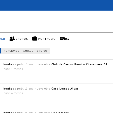
DAD
GRUPOS
PORTFOLIO
CV
MENCIONES
AMIGOS
GRUPOS
bonhaus
publicó una nueva obra
Club de Campo Puerto Chascomús 03
hace 4 meses
bonhaus
publicó una nueva obra
Casa Lomas Altas
hace 4 meses
bonhaus
publicó una nueva obra
La Liberata