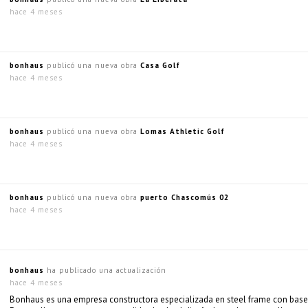
hace 4 meses
bonhaus
publicó una nueva obra
Casa Golf
hace 4 meses
bonhaus
publicó una nueva obra
Lomas Athletic Golf
hace 4 meses
bonhaus
publicó una nueva obra
puerto Chascomús 02
hace 4 meses
bonhaus
ha publicado una actualización
hace 4 meses
Bonhaus es una empresa constructora especializada en steel frame con bas