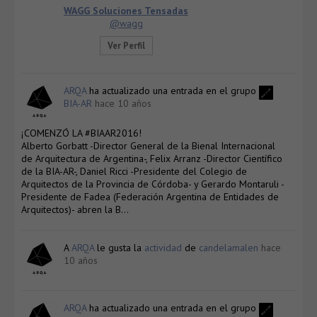
WAGG Soluciones Tensadas
@wagg
Ver Perfil
ARQA
ha actualizado una entrada en el grupo
BIA-AR
hace 10 años
¡COMENZÓ LA #BIAAR2016!
Alberto Gorbatt -Director General de la Bienal Internacional
de Arquitectura de Argentina-, Felix Arranz -Director Científico
de la BIA-AR-, Daniel Ricci -Presidente del Colegio de
Arquitectos de la Provincia de Córdoba- y Gerardo Montaruli -
Presidente de Fadea (Federación Argentina de Entidades de
Arquitectos)- abren la B…
A
ARQA
le gusta la
actividad
de
candelamalen
hace
10 años
ARQA
ha actualizado una entrada en el grupo