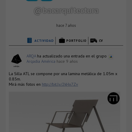
@bacarquitectura
hace 7 años
ACTIVIDAD
PORTFOLIO
CV
ARQA
ha actualizado una entrada en el grupo
Arqadia América
hace 9 años
La Silla ATL se compone por una lamina metálica de 1.05m x
0.85m.
Mirá más fotos en
http://bit.ly/2kHx7Zv