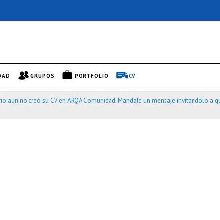
DAD
GRUPOS
PORTFOLIO
CV
rio aun no creó su CV en ARQA Comunidad. Mandale un mensaje invitandolo a qu