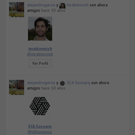
alejandrogarcia
y
mrabinovich
son ahora
amigos
hace 10 años
mrabinovich
@mrabinovich
Ver Perfil
alejandrogarcia
y
SCA Socearq
son ahora
amigos
hace 10 años
SCA Socearq
@difusionsca