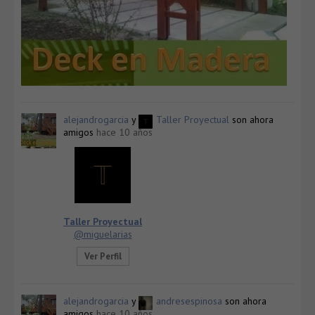
alejandrogarcia
y
Taller Proyectual
son ahora
amigos
hace 10 años
Taller Proyectual
@miguelarias
Ver Perfil
alejandrogarcia
y
andresespinosa
son ahora
amigos
hace 10 años