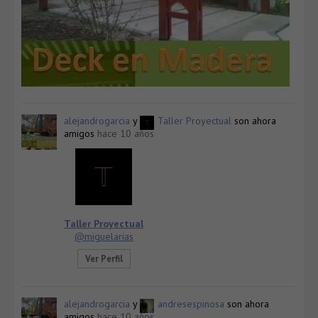
alejandrogarcia
y
Taller Proyectual
son ahora
amigos
hace 10 años
Taller Proyectual
@miguelarias
Ver Perfil
alejandrogarcia
y
andresespinosa
son ahora
amigos
hace 10 años