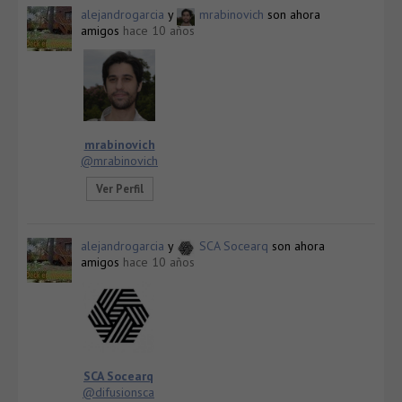
alejandrogarcia
y
mrabinovich
son ahora
amigos
hace 10 años
mrabinovich
@mrabinovich
Ver Perfil
alejandrogarcia
y
SCA Socearq
son ahora
amigos
hace 10 años
SCA Socearq
@difusionsca