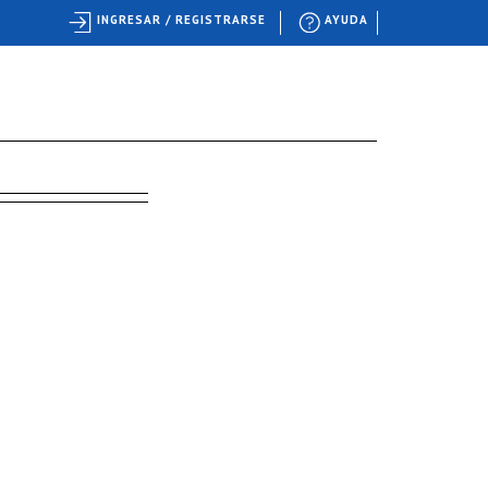
INGRESAR / REGISTRARSE
AYUDA