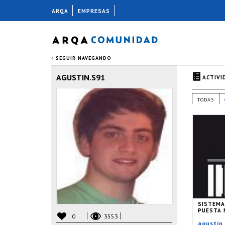
ARQA
EMPRESAS
SEGUIR NAVEGANDO
AGUSTIN.S91
ACTIVI
TODAS
SISTEMA
PUESTA 
0
3553
agustin