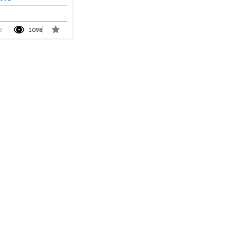
0
1098